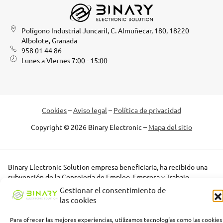
Polígono Industrial Juncaril, C. Almuñecar, 180, 18220
Albolote, Granada
958 01 44 86
Lunes a VIernes 7:00 - 15:00
Cookies
–
Aviso legal
–
Política de privacidad
Copyright © 2026 Binary Electronic –
Mapa del sitio
Binary Electronic Solution empresa beneficiaria, ha recibido una
subvención de la Consejería de Empleo, Empresa y Trabajo
Autónomo de la Junta de Andalucía, financiada por la Unión
Gestionar el consentimiento de
Europea con cargo al Programa FSE+ Andalucía 2021-2027,
las cookies
enmarcada en el Programa Emplea-T, para la inserción laboral y el
fomento de la contratación en el ámbito de la Comunidad
Para ofrecer las mejores experiencias, utilizamos tecnologías como las cookies