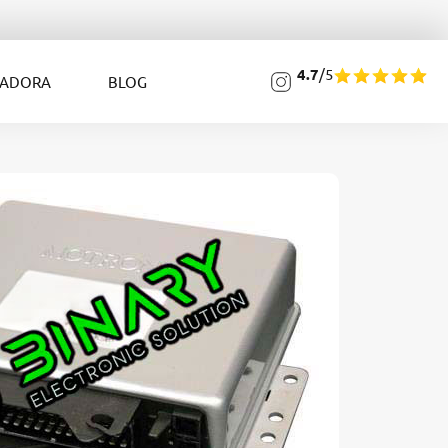
4.7
/5
LADORA
BLOG