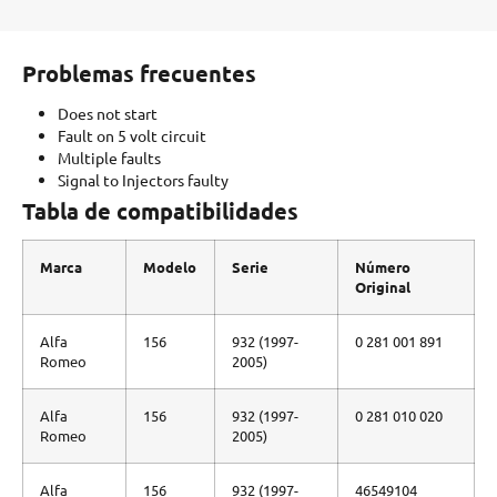
Problemas frecuentes
Does not start
Fault on 5 volt circuit
Multiple faults
Signal to Injectors faulty
Tabla de compatibilidades
Marca
Modelo
Serie
Número
Original
Alfa
156
932 (1997-
0 281 001 891
Romeo
2005)
Alfa
156
932 (1997-
0 281 010 020
Romeo
2005)
Alfa
156
932 (1997-
46549104