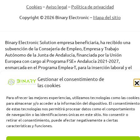
Cookies
–
Aviso legal
–
Política de privacidad
Copyright © 2026 Binary Electronic –
Mapa del sitio
Binary Electronic Solution empresa beneficiaria, ha recibido una
subvención de la Consejería de Empleo, Empresa y Trabajo
Autónomo de la Junta de Andalucía, financiada por la Unión
Europea con cargo al Programa FSE+ Andalucía 2021-2027,
enmarcada en el Programa Emplea-T, para la inserción laboral y el
fomento de la contratación en el ámbito de la Comunidad
Gestionar el consentimiento de
Autónoma de Andalucía. Línea 2. Incentivo a la segunda o
las cookies
sucesivas contrataciones indefinidas ordinarias por parte de
personas trabajadoras autónomas, y a cualquier contratación
Para ofrecer las mejores experiencias, utilizamos tecnologías como las cookies
indefinida ordinaria por parte de pymes.
para almacenar y/o acceder a la información del dispositivo. El consentimiento
de estas tecnologías nos permitirá procesar datos como el comportamiento
de navegación o las identificaciones únicas en este sitio. No consentir o
retirar el consentimiento, puede afectar negativamente a ciertas
características y funciones.