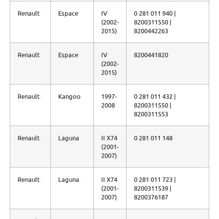
Renault
Espace
IV
0 281 011 940 |
(2002-
8200311550 |
2015)
8200442263
Renault
Espace
IV
8200441820
(2002-
2015)
Renault
Kangoo
1997-
0 281 011 432 |
2008
8200311550 |
8200311553
Renault
Laguna
II X74
0 281 011 148
(2001-
2007)
Renault
Laguna
II X74
0 281 011 723 |
(2001-
8200311539 |
2007)
8200376187