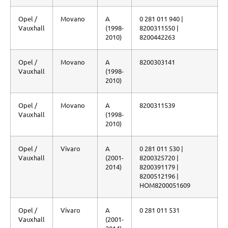
Opel /
Movano
A
0 281 011 940 |
Vauxhall
(1998-
8200311550 |
2010)
8200442263
Opel /
Movano
A
8200303141
Vauxhall
(1998-
2010)
Opel /
Movano
A
8200311539
Vauxhall
(1998-
2010)
Opel /
Vivaro
A
0 281 011 530 |
Vauxhall
(2001-
8200325720 |
2014)
8200391179 |
8200512196 |
HOM8200051609
Opel /
Vivaro
A
0 281 011 531
Vauxhall
(2001-