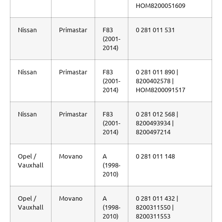
HOM8200051609
Nissan
Primastar
F83
0 281 011 531
(2001-
2014)
Nissan
Primastar
F83
0 281 011 890 |
(2001-
8200402578 |
2014)
HOM8200091517
Nissan
Primastar
F83
0 281 012 568 |
(2001-
8200493934 |
2014)
8200497214
Opel /
Movano
A
0 281 011 148
Vauxhall
(1998-
2010)
Opel /
Movano
A
0 281 011 432 |
Vauxhall
(1998-
8200311550 |
2010)
8200311553