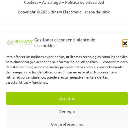
Cookies
–
Aviso legal
–
Política de privacidad
Copyright © 2026 Binary Electronic –
Mapa del sitio
Binary Electronic Solution empresa beneficiaria, ha recibido una
Gestionar el consentimiento de
subvención de la Consejería de Empleo, Empresa y Trabajo
las cookies
Autónomo de la Junta de Andalucía, financiada por la Unión
Europea con cargo al Programa FSE+ Andalucía 2021-2027,
Para ofrecer las mejores experiencias, utilizamos tecnologías como las cookies
enmarcada en el Programa Emplea-T, para la inserción laboral y el
para almacenar y/o acceder a la información del dispositivo. El consentimiento
fomento de la contratación en el ámbito de la Comunidad
de estas tecnologías nos permitirá procesar datos como el comportamiento
Autónoma de Andalucía. Línea 2. Incentivo a la segunda o
de navegación o las identificaciones únicas en este sitio. No consentir o
sucesivas contrataciones indefinidas ordinarias por parte de
retirar el consentimiento, puede afectar negativamente a ciertas
personas trabajadoras autónomas, y a cualquier contratación
características y funciones.
indefinida ordinaria por parte de pymes.
Aceptar
Denegar
Ver preferencias