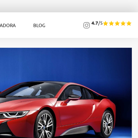
4.7
/5
LADORA
BLOG