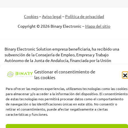
Cookies
–
Aviso legal
–
Política de privacidad
Copyright © 2026 Binary Electronic –
Mapa del sitio
Binary Electronic Solution empresa beneficiaria, ha recibido una
subvención de la Consejería de Empleo, Empresa y Trabajo
Autónomo de la Junta de Andalucía, financiada por la Unión
Europea con cargo al Programa FSE+ Andalucía 2021-2027,
Gestionar el consentimiento de
enmarcada en el Programa Emplea-T, para la inserción laboral y el
las cookies
fomento de la contratación en el ámbito de la Comunidad
Autónoma de Andalucía. Línea 2. Incentivo a la segunda o
sucesivas contrataciones indefinidas ordinarias por parte de
Para ofrecer las mejores experiencias, utilizamos tecnologías como las cookies
para almacenar y/o acceder a la información del dispositivo. El consentimiento
personas trabajadoras autónomas, y a cualquier contratación
de estas tecnologías nos permitirá procesar datos como el comportamiento
indefinida ordinaria por parte de pymes.
de navegación o las identificaciones únicas en este sitio. No consentir o
retirar el consentimiento, puede afectar negativamente a ciertas
características y funciones.