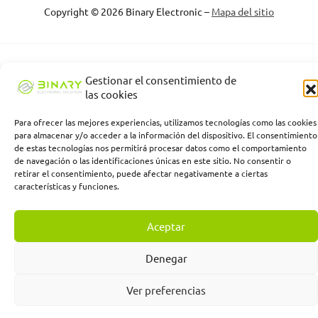
Copyright © 2026 Binary Electronic –
Mapa del sitio
Binary Electronic Solution empresa beneficiaria, ha recibido una
Gestionar el consentimiento de
subvención de la Consejería de Empleo, Empresa y Trabajo
las cookies
Autónomo de la Junta de Andalucía, financiada por la Unión
Europea con cargo al Programa FSE+ Andalucía 2021-2027,
Para ofrecer las mejores experiencias, utilizamos tecnologías como las cookies
enmarcada en el Programa Emplea-T, para la inserción laboral y el
para almacenar y/o acceder a la información del dispositivo. El consentimiento
fomento de la contratación en el ámbito de la Comunidad
de estas tecnologías nos permitirá procesar datos como el comportamiento
Autónoma de Andalucía. Línea 2. Incentivo a la segunda o
de navegación o las identificaciones únicas en este sitio. No consentir o
sucesivas contrataciones indefinidas ordinarias por parte de
retirar el consentimiento, puede afectar negativamente a ciertas
personas trabajadoras autónomas, y a cualquier contratación
características y funciones.
indefinida ordinaria por parte de pymes.
Aceptar
Denegar
Ver preferencias