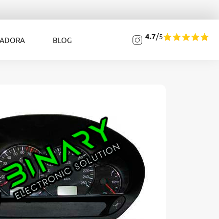
4.7
/5
LADORA
BLOG